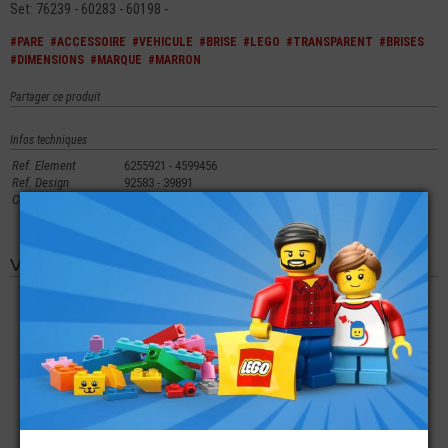
Set: 76239 - 60283 - 60198 -
#PARE
#ACCESSOIRE
#VEHICULE
#BRISE
#LEGO
#TRANSPARENT
#BRISES
#DIMENSIONS
#MARQUE
#MARRON
Partager ce produit
Infos techniques
Ref. Element
6255921 - 4599456
Ref. Design
92583 - 39891
Couleur
13 - Transparent Marron Noir - Transparent Brown - Old
Trans-Black
Vous aimerez aussi les produits suivants
LEGO® ACCESSOIRE
LEGO® PLATE LISSE
LEGO® MINI-
NACELLE 2X3X2
2X3 IMPRIMÉE GLOBE
FIGURINE CHEVEUX
CAMION DE POMPIER
TERRESTRE
AVEC CHAPEAU
PIRATE (4Q)
€
€
€
0,99
1,00
3,99