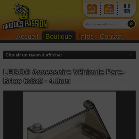
Accueil
Boutique
Infos
Contact
LEGO® Accessoire Véhicule Pare-
Brise 6
x
3
x
2 - 4.8cm