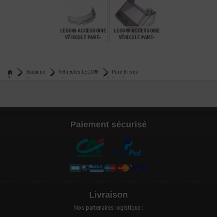
€
€
€
2,99
1,09
0,74
LEGO® ACCESSOIRE
LEGO® ACCESSOIRE
VÉHICULE PARE-
VÉHICULE PARE-
BRISE 3X6X1
BRISE 3X4X1 1/3
LARGE SURFACE
€
€
0,99
0,50
Boutique
Véhicules LEGO®
Pare-Brises
Lego® accessoire véhicule pare-brise 6x3x2 - 4.8cm
Trustpilot
Paiement sécurisé
Livraison
Nos partenaires logistique :