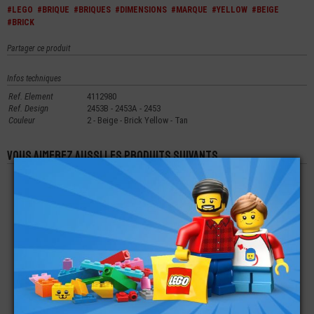
#LEGO
#BRIQUE
#BRIQUES
#DIMENSIONS
#MARQUE
#YELLOW
#BEIGE
#BRICK
Partager ce produit
Infos techniques
Ref. Element
4112980
Ref. Design
2453B - 2453A - 2453
Couleur
2 - Beige - Brick Yellow - Tan
Vous aimerez aussi les produits suivants
LEGO® BRIQUE 1X1 -
LEGO® BRIQUE 1X2X5
LEGO® BRIQUE
1 TENON CREUX
AVEC RAIL
ANGLE 1X2X2 - 90° -
EN FORME DE L
€
€
€
0,49
0,89
0,16
LEGO® BRIQUE 1X2
LEGO® TUILE
LEGO® ACCESSOIRE