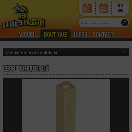
Accueil
Boutique
Infos
Contact
LEGO® Brique 1
x
1
x
5