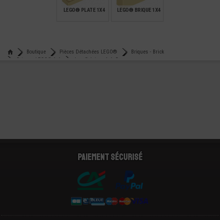
LEGO® PLATE 1X4
LEGO® BRIQUE 1X4
€
€
0,13
0,23
Boutique
Pièces Détachées LEGO®
Briques - Brick
Briques LEGO® 1x1
Lego® brique 1x1x5
Paiement sécurisé