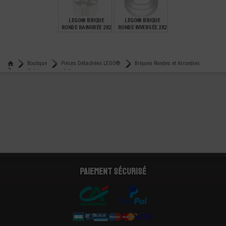
0,95
0,18
0,55
LEGO® BRIQUE
LEGO® BRIQUE
RONDE RAINURÉE 2X2
RONDE INVERSÉE 2X2
PASSAGE CENTRAL
POUR AXE
€
€
0,18
0,21
Boutique
Pièces Détachées LEGO®
Briques Rondes et Arrondies
Lego® brique ronde 2x2 avec passage pour axe
Paiement sécurisé