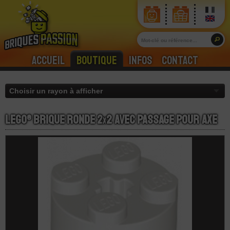
Accueil
Boutique
Infos
Contact
LEGO® Brique Ronde 2
x
2 Avec Passage Pour Axe