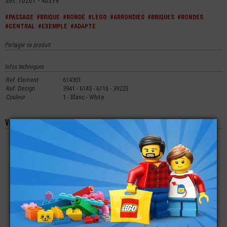
Set: 10261 - 40379
#PASSAGE
#BRIQUE
#RONDE
#LEGO
#ARRONDIES
#BRIQUES
#RONDES
#CENTRAL
#EXEMPLE
#ADAPTE
Partager ce produit
Infos techniques
Ref. Element
614301
Ref. Design
3941 - 6143 - 6116 - 39223
Couleur
1 - Blanc - White
Vous aimerez aussi les produits suivants
LEGO® BRIQUE 1X2
LEGO® CHASSIS
LEGO® PLATE RONDE
MAÇONNERIE
VÉLO TRICYCLE
1X1 AVEC POIGNÉE
PORTEUR À 3 ROUES
€
€
€
0,29
2,49
1,39