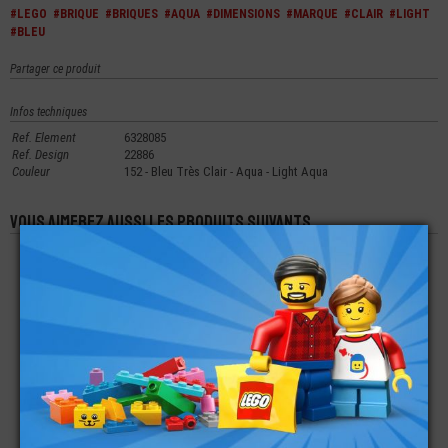
#LEGO
#BRIQUE
#BRIQUES
#AQUA
#DIMENSIONS
#MARQUE
#CLAIR
#LIGHT
#BLEU
Partager ce produit
Infos techniques
Ref. Element
6328085
Ref. Design
22886
Couleur
152 - Bleu Très Clair - Aqua - Light Aqua
Vous aimerez aussi les produits suivants
LEGO® BRIQUE 1X1
LEGO® TECHNIC
LEGO® ACCESSOIRE
BRIQUE 1X2 - 1
MINI-FIGURINE -
PASSAGE POUR
ARME - ARC ET
CONNECTEUR
FLÈCHE
€
€
€
0,11
0,17
2,99
LEGO® BRIQUE 1X3
LEGO® TUILE
LEGO® TECHNIC