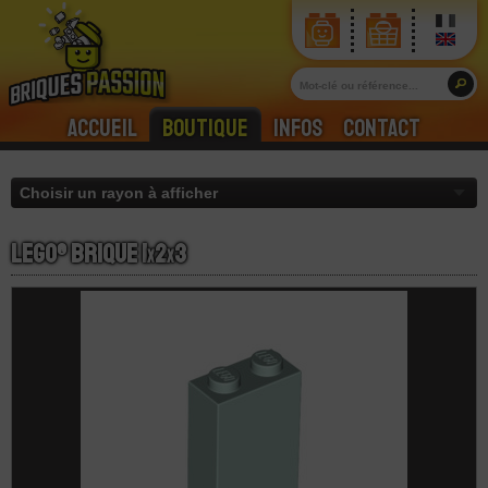
Accueil
Boutique
Infos
Contact
LEGO® Brique 1
x
2
x
3