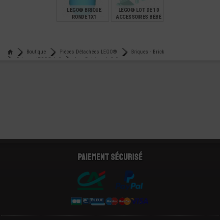
LEGO® BRIQUE
LEGO® LOT DE 10
RONDE 1X1
ACCESSOIRES BÉBÉ
FRIENDS
€
€
0,11
4,99
Boutique
Pièces Détachées LEGO®
Briques - Brick
Briques LEGO® 1x2
Lego® brique 1x2x3
Paiement sécurisé