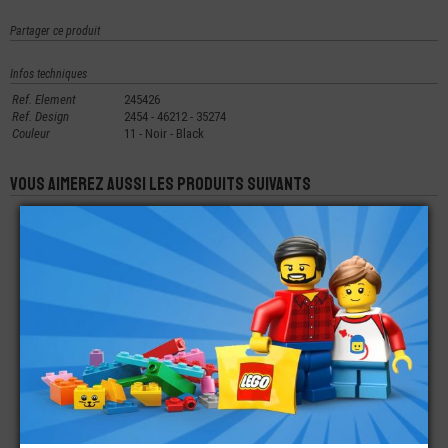
Partager ce produit
Infos techniques
Ref. Element
245426
Ref. Design
2454 - 46212 - 35274
Couleur
11 - Noir - Black
Vous aimerez aussi les produits suivants
LEGO® BRIQUE
LEGO® BRIQUE
LEGO® TECHNIC
RONDE 2X2
RONDE 2X2 AVEC
BRIQUE 4X4 CENTRE
PASSAGE POUR AXE
OUVERT 2X2
€
€
€
0,20
0,24
1,59
LEGO® BRIQUE
LEGO® BRIQUE
LEGO® BRIQUE 1X1X3
RONDE 2X2 AVEC
RONDE 1X1
PASSAGE POUR AXE