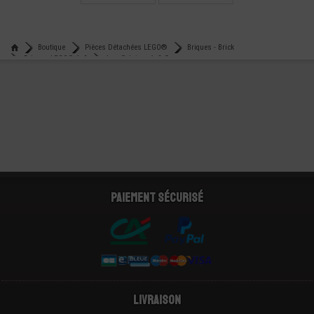
EN FORME DE L
€
€
0,19
0,10
Boutique
Pièces Détachées LEGO®
Briques - Brick
Briques LEGO® 1x2
Lego® brique 1x2x5
Paiement sécurisé
Livraison