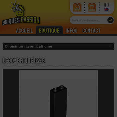
Accueil
Boutique
Infos
Contact
LEGO® Brique 1
x
2
x
5