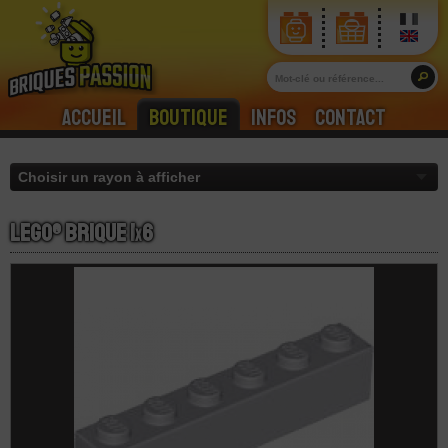
Accueil
Boutique
Infos
Contact
LEGO® Brique 1
x
6