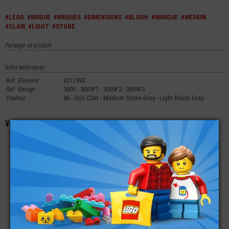
#LEGO
#BRIQUE
#BRIQUES
#DIMENSIONS
#BLUISH
#MARQUE
#MEDIUM
#CLAIR
#LIGHT
#STONE
Partager ce produit
Infos techniques
Ref. Element
4211393
Ref. Design
3009 - 3009F1 - 3009F2 - 3009F3
Couleur
86 - Gris Clair - Medium Stone Grey - Light Bluish Gray
Vous aimerez aussi les produits suivants
LEGO® BRIQUE 4X2
LEGO® TECHNIC
LEGO® BRIQUE 2X6
BISEAUTÉE À DROITE
BRIQUE 1X1 POUR
AXE
€
€
€
0,99
0,20
0,39