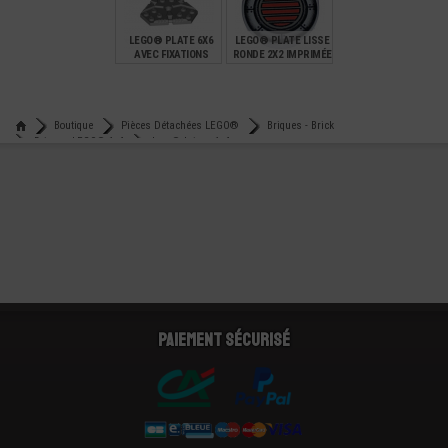
12,90
19,00
3,99
LEGO® PLATE 6X6
LEGO® PLATE LISSE
AVEC FIXATIONS
RONDE 2X2 IMPRIMÉE
GRILLE
€
€
1,00
8,99
Boutique
Pièces Détachées LEGO®
Briques - Brick
Briques LEGO® 1x6
Lego® brique 1x6
Paiement sécurisé