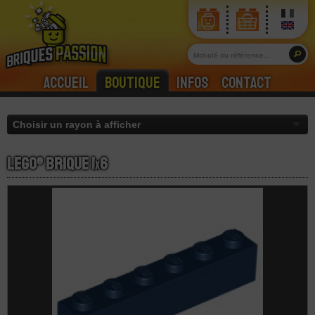
Accueil
Boutique
Infos
Contact
LEGO® Brique 1
x
6