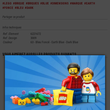
#LEGO
#BRIQUE
#BRIQUES
#BLUE
#DIMENSIONS
#MARQUE
#EARTH
#FONCE
#BLEU
#DARK
Partager ce produit
Infos techniques
Ref. Element
6221672
Ref. Design
3009
Couleur
63 - Bleu Foncé - Earth Blue - Dark Blue
Vous aimerez aussi les produits suivants
LEGO® RAIL DE
LEGO® TECHNIC
LEGO® TUILE 1X2X3
MONTAGNE RUSSE
BRIQUE 1X10
INCLINAISON DE 73°
COURBÉE
€
€
€
8,90
0,64
1,49
LEGO® BRIQUE
LEGO® PLATE LISSE
LEGO® ACCESSOIRE