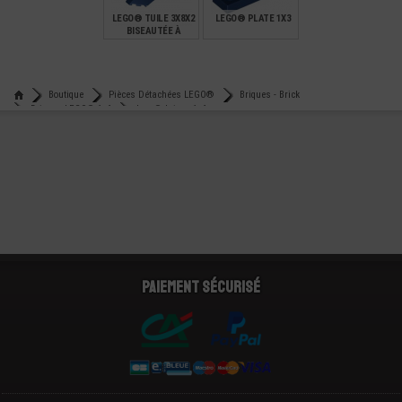
LEGO® TUILE 3X8X2
LEGO® PLATE 1X3
BISEAUTÉE À
GAUCHE
€
€
0,79
0,12
Boutique
Pièces Détachées LEGO®
Briques - Brick
Briques LEGO® 1x6
Lego® brique 1x6
Paiement sécurisé