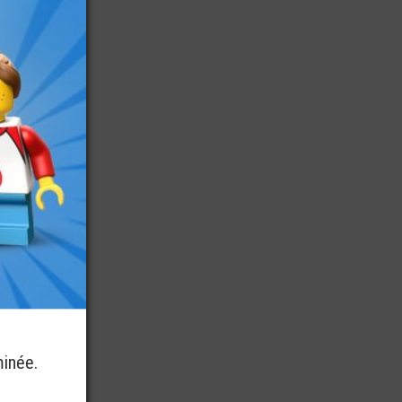
minée.